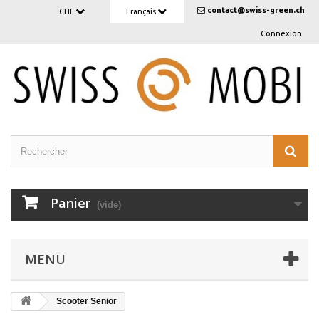
contact@swiss-green.ch
CHF
Français
Connexion
Panier
(vide)
MENU
Scooter Senior